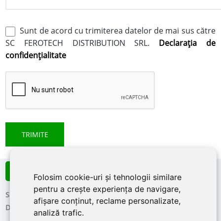
Sunt de acord cu trimiterea datelor de mai sus către
SC FEROTECH DISTRIBUTION SRL.
Declaraţia de
confidenţialitate
Info Line:
0756 266 449
Folosim cookie-uri și tehnologii similare
pentru a crește experiența de navigare,
Showroom
Portofoliu
Despre noi
afișare conținut, reclame personalizate,
Declaratia de confidentialitate
Contact
analiză trafic.