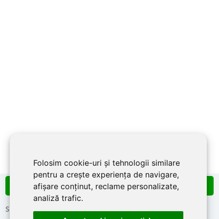
Folosim cookie-uri și tehnologii similare
pentru a crește experiența de navigare,
afișare conținut, reclame personalizate,
Info Line:
0756 266 449
analiză trafic.
Showroom
Portofoliu
Despre noi