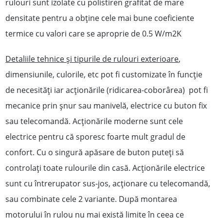
rulouri sunt izolate cu polistiren grafitat de mare
densitate pentru a obține cele mai bune coeficiente
termice cu valori care se aproprie de 0.5 W/m2K
Detaliile tehnice și tipurile de rulouri exterioare
,
dimensiunile, culorile, etc pot fi customizate în funcţie
de necesităţi iar acţionările (ridicarea-coborârea) pot fi
mecanice prin șnur sau manivelă, electrice cu buton fix
sau telecomandă. Acționările moderne sunt cele
electrice pentru că sporesc foarte mult gradul de
confort. Cu o singură apăsare de buton puteți să
controlați toate rulourile din casă. Acționările electrice
sunt cu întrerupator sus-jos, acționare cu telecomandă,
sau combinate cele 2 variante. După montarea
motorului în rulou nu mai există limite în ceea ce