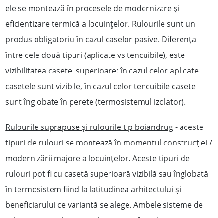
ele se montează în procesele de modernizare și
eficientizare termică a locuințelor. Rulourile sunt un
produs obligatoriu în cazul caselor pasive. Diferența
între cele două tipuri (aplicate vs tencuibile), este
vizibilitatea casetei superioare: în cazul celor aplicate
casetele sunt vizibile, în cazul celor tencuibile casete
sunt înglobate în perete (termosistemul izolator).
Rulourile suprapuse și rulourile tip boiandrug
- aceste
tipuri de rulouri se montează în momentul construcției /
modernizării majore a locuințelor. Aceste tipuri de
rulouri pot fi cu casetă superioară vizibilă sau înglobată
în termosistem fiind la latitudinea arhitectului și
beneficiarului ce variantă se alege. Ambele sisteme de