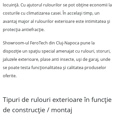
locuință. Cu ajutorul rulourilor se pot obține economii la
costurile cu climatizarea casei. În accelași timp, un
avantaj major al rulourilor exterioare este intimitatea și
protecția antiefracție.
Showroom-ul FeroTech din Cluj-Napoca pune la
dispoziție un spaţiu special amenajat cu rulouri, storuri,
jaluzele exterioare, plase anti insecte, uși de garaj, unde
se poate testa funcționalitatea și calitatea produselor
oferite.
Tipuri de rulouri exterioare în funcție
de construcție / montaj