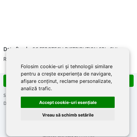
Date fiscale
: SC FEROTECH DISTRIBUTION SRL, CUI
RO26715785 / J12/493/2010, Cluj-Napoca, jud. Cluj
Folosim cookie-uri și tehnologii similare
pentru a crește experiența de navigare,
afișare conținut, reclame personalizate,
Info Line:
0756 266 449
analiză trafic.
Showroom
Portofoliu
Despre noi
Accept cookie-uri esenţiale
Declaratia de confidentialitate
Contact
Vreau să schimb setările
©2026
FEROTECH DISTRIBUTION SRL,
Cluj-Napoca, Calea Baciului 45
,
RO26715785, J12/493/2010