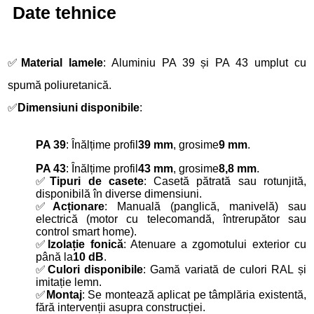
Date tehnice
✅
Material lamele
: Aluminiu PA 39 și PA 43 umplut cu
spumă poliuretanică.
✅
Dimensiuni disponibile
:
PA 39
: Înălțime profil
39 mm
, grosime
9 mm
.
PA 43
: Înălțime profil
43 mm
, grosime
8,8 mm
.
✅
Tipuri de casete
: Casetă pătrată sau rotunjită,
disponibilă în diverse dimensiuni.
✅
Acționare
: Manuală (panglică, manivelă) sau
electrică (motor cu telecomandă, întrerupător sau
control smart home).
✅
Izolație fonică
: Atenuare a zgomotului exterior cu
până la
10 dB
.
✅
Culori disponibile
: Gamă variată de culori RAL și
imitație lemn.
✅
Montaj
: Se montează aplicat pe tâmplăria existentă,
fără intervenții asupra construcției.