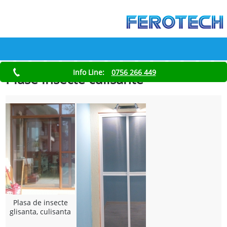
Info Line:
0756 266 449
Plase insecte culisante
Plasa de insecte
glisanta, culisanta