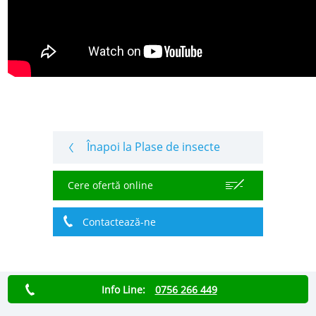
Înapoi la Plase de insecte
Cere ofertă online
Contactează-ne
Info Line:
0756 266 449