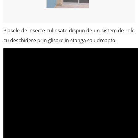
Plasele de insecte culinsate dispun de un sistem de role
cu deschidere prin glisare in stanga sau dreapta.