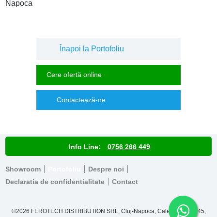
Napoca
Înapoi la Portofoliu
Cere ofertă online
Contactează-ne
Info Line:
0756 266 449
Showroom
Portofoliu
Despre noi
Declaratia de confidentialitate
Contact
©2026
FEROTECH DISTRIBUTION SRL,
Cluj-Napoca, Calea Baciului 45
,