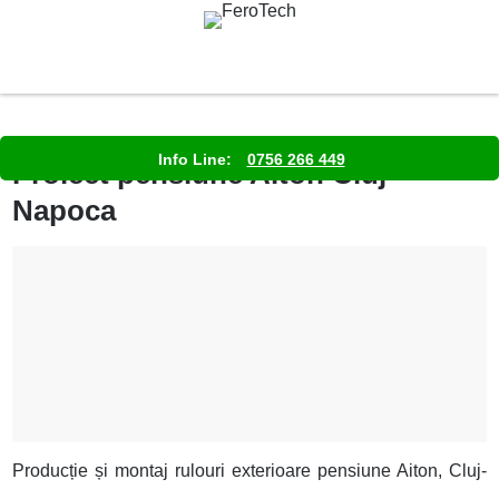
Info Line:
0756 266 449
Proiect pensiune Aiton Cluj-
Napoca
Producție și montaj rulouri exterioare pensiune Aiton, Cluj-